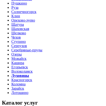
Пушкино
Руза
Солнечногорск
Клин
Орехово-зуево
Шатура
Шаховская
Щелково
Чехов
Ступино
Серпухов
Серебряные-пруды
Озеры
Можайск
Кашира
Егорьевск
Волоколамск
Луховицы
Красногорск
Коломна
Зарайск
Лотошино
Каталог услуг