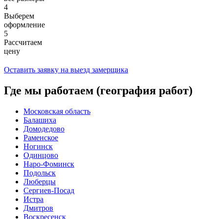
4
Выберем
оформление
5
Рассчитаем
цену
Оставить заявку на выезд замерщика
Где мы работаем (география работ)
Московская область
Балашиха
Домодедово
Раменское
Ногинск
Одинцово
Наро-Фоминск
Подольск
Люберцы
Сергиев-Посад
Истра
Дмитров
Воскресенск