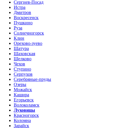
Сергиев-Посад
Истра
Дмитров
Воскресенск
Пушкино
Руза
Солнечногорск
Клин
Орехово-зуево
Шатура
Шаховская
Щелково
Чехов
Ступино
Серпухов
Серебряные-пруды
Озеры
Можайск
Кашира
Егорьевск
Волоколамск
Луховицы
Красногорск
Коломна
Зарайск